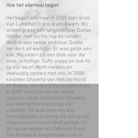
Hoe het allemaal begon
Het begon allemaal in 2005 toen Enzo
Van Luttelhof in ons leven kwam. Wij
wilden graag een langstokhaar Duitse
Herder met rechte rug en vonden
deze in een nestje stokhaar Duitse
Herders uit werklijn. Er was gelijk een
klik. Wij vielen als een blok voor die
lieve, schattige, fluffy puppy en ook hij
op zijn beurt zocht meteen en
veelvuldig contact met ons. In 2008
kwamen Ghyskha von Heksterhorst
en Greczy vom Burg Kurzwallen erbij.
In 2009 werd het eerste nestje
geboren uit de combinatie Ghyskha
von Heksterhorst en Enzo Van
Luttelhof. Dit was voor ons een
onvergetelijke ervaring die een grote
impact op ons leven heeft gehad. Uit
dit nestje hebben wij Odyssee From
The Wolfpack aangehouden om zo