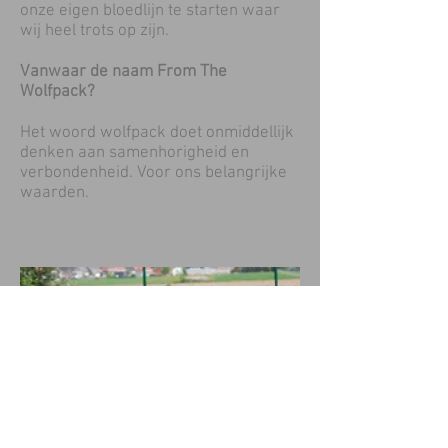
onze eigen bloedlijn te starten waar
wij heel trots op zijn.
Vanwaar de naam From The
Wolfpack?
Het woord wolfpack doet onmiddellijk
denken aan samenhorigheid en
verbondenheid. Voor ons belangrijke
waarden.